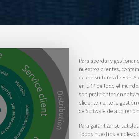
Para abordar y gestionar 
nuestros clientes, contam
de consultores de ERP. A
en ERP de todo el mundo.
son proficientes en softwa
eficientemente la gestión
de software de alto rendi
Para garantizar su satisf
Todos nuestros empleados