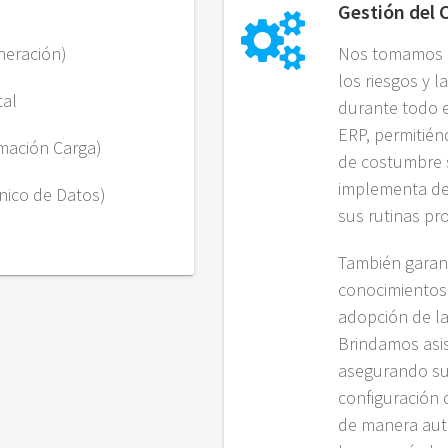
Gestión del
neración)
Nos tomamos l
los riesgos y 
tal
durante todo 
ERP, permitié
rmación Carga)
de costumbre s
implementa de
nico de Datos)
sus rutinas pr
También garant
conocimientos p
adopción de la
Brindamos asis
asegurando su
configuración d
de manera au