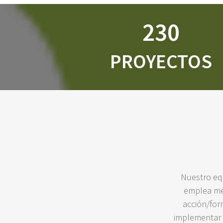
230
PROYECTOS
Nuestro equ
emplea mé
acción/for
implementar e