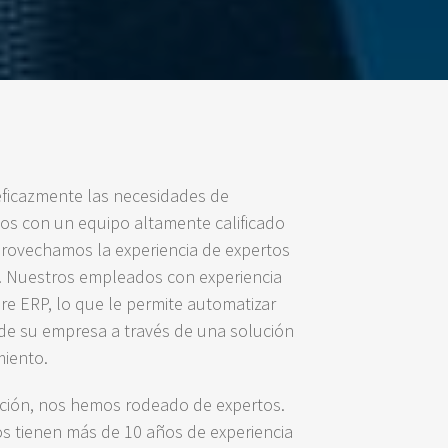
eficazmente las necesidades de
os con un equipo altamente calificado
provechamos la experiencia de expertos
 Nuestros empleados con experiencia
re ERP, lo que le permite automatizar
 de su empresa a través de una solución
miento.
acción, nos hemos rodeado de expertos.
 tienen más de 10 años de experiencia