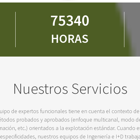
75340
HORAS
Nuestros Servicios
ipo de expertos funcionales tiene en cuenta el contexto de
todos probados y aprobados (enfoque multicanal, modo de
mación, etc.) orientados a la explotación estándar. Cuando e
specificidades, nuestros equipos de Ingeniería e I+D trabaj