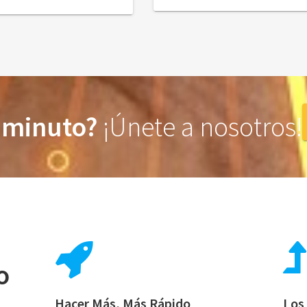
 minuto?
¡Únete a nosotros!
o
Hacer Más, Más Rápido
Los