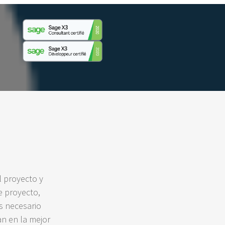
l proyecto y
 proyecto,
s necesario
an en la mejor